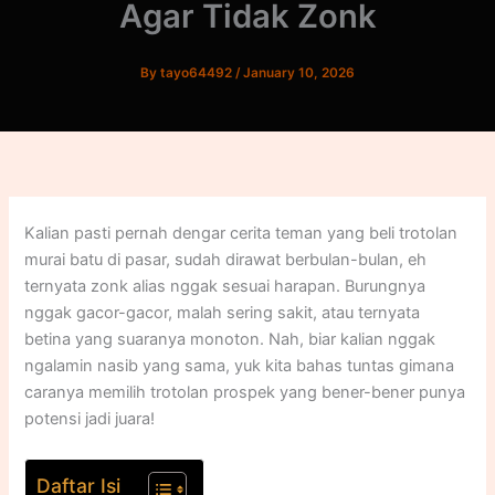
Agar Tidak Zonk
By
tayo64492
/
January 10, 2026
Kalian pasti pernah dengar cerita teman yang beli trotolan
murai batu di pasar, sudah dirawat berbulan-bulan, eh
ternyata zonk alias nggak sesuai harapan. Burungnya
nggak gacor-gacor, malah sering sakit, atau ternyata
betina yang suaranya monoton. Nah, biar kalian nggak
ngalamin nasib yang sama, yuk kita bahas tuntas gimana
caranya memilih trotolan prospek yang bener-bener punya
potensi jadi juara!
Daftar Isi