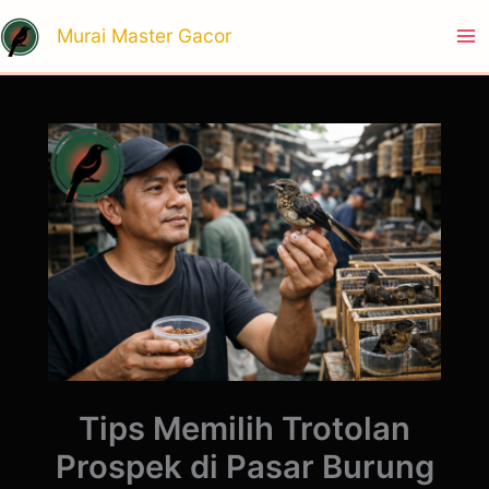
Skip
Ma
Murai Master Gacor
to
Me
content
Tips Memilih Trotolan
Prospek di Pasar Burung