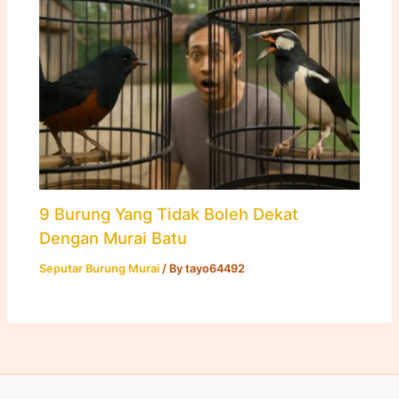
9 Burung Yang Tidak Boleh Dekat
Dengan Murai Batu
Seputar Burung Murai
/ By
tayo64492