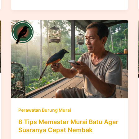
Perawatan Burung Murai
8 Tips Memaster Murai Batu Agar
Suaranya Cepat Nembak