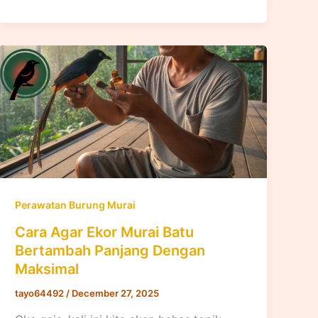
Perawatan Burung Murai
Cara Agar Ekor Murai Batu
Bertambah Panjang Dengan
Maksimal
tayo64492
/
December 27, 2025