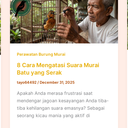
Perawatan Burung Murai
8 Cara Mengatasi Suara Murai
Batu yang Serak
tayo64492
/
December 31, 2025
Apakah Anda merasa frustrasi saat
mendengar jagoan kesayangan Anda tiba-
tiba kehilangan suara emasnya? Sebagai
seorang kicau mania yang aktif di