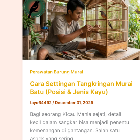
Perawatan Burung Murai
Cara Settingan Tangkringan Murai
Batu (Posisi & Jenis Kayu)
tayo64492
/
December 31, 2025
Bagi seorang Kicau Mania sejati, detail
kecil dalam sangkar bisa menjadi penentu
kemenangan di gantangan. Salah satu
aspek yang sering