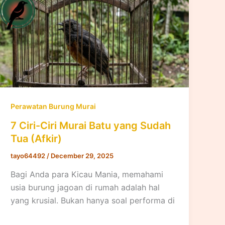
Perawatan Burung Murai
7 Ciri-Ciri Murai Batu yang Sudah
Tua (Afkir)
tayo64492
/
December 29, 2025
Bagi Anda para Kicau Mania, memahami
usia burung jagoan di rumah adalah hal
yang krusial. Bukan hanya soal performa di