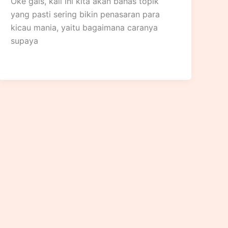
Oke gais, kali ini kita akan bahas topik
yang pasti sering bikin penasaran para
kicau mania, yaitu bagaimana caranya
supaya