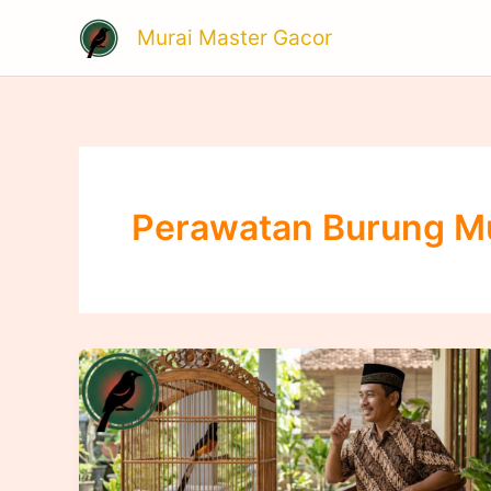
Skip
Murai Master Gacor
to
content
Perawatan Burung M