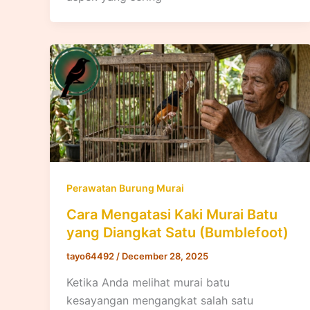
Perawatan Burung Murai
Cara Mengatasi Kaki Murai Batu
yang Diangkat Satu (Bumblefoot)
tayo64492
/
December 28, 2025
Ketika Anda melihat murai batu
kesayangan mengangkat salah satu