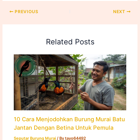
PREVIOUS
NEXT
Related Posts
10 Cara Menjodohkan Burung Murai Batu
Jantan Dengan Betina Untuk Pemula
Seputar Burung Murai
/ By
tayo64492