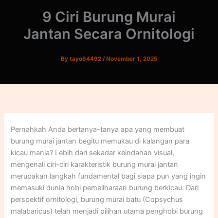
9 Ciri Burung Murai
Jantan Secara Ornitologi
By
tayo64492
/
November 1, 2025
Pernahkah Anda bertanya-tanya apa yang membuat
burung murai jantan begitu memukau di kalangan para
kicau mania? Lebih dari sekadar keindahan visual,
mengenali ciri-ciri karakteristik burung murai jantan
merupakan langkah fundamental bagi siapa pun yang ingin
memasuki dunia hobi pemeliharaan burung berkicau. Dari
perspektif ornitologi, burung murai batu (Copsychus
malabaricus) telah menjadi pilihan utama penghobi burung