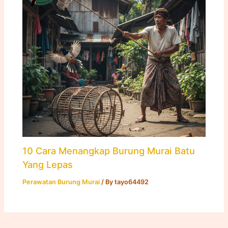
10 Cara Menangkap Burung Murai Batu
Yang Lepas
Perawatan Burung Murai
/ By
tayo64492