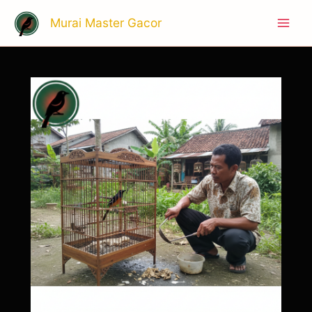
Skip
Main
Murai Master Gacor
to
Men
content