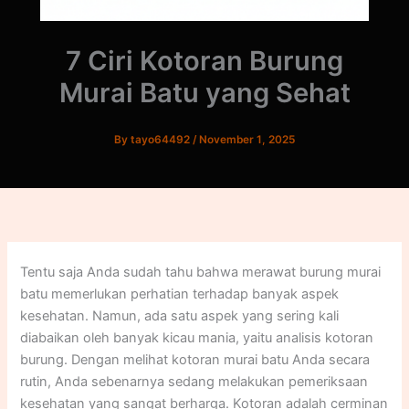
7 Ciri Kotoran Burung
Murai Batu yang Sehat
By
tayo64492
/
November 1, 2025
Tentu saja Anda sudah tahu bahwa merawat burung murai
batu memerlukan perhatian terhadap banyak aspek
kesehatan. Namun, ada satu aspek yang sering kali
diabaikan oleh banyak kicau mania, yaitu analisis kotoran
burung. Dengan melihat kotoran murai batu Anda secara
rutin, Anda sebenarnya sedang melakukan pemeriksaan
kesehatan yang sangat berharga. Kotoran adalah cerminan