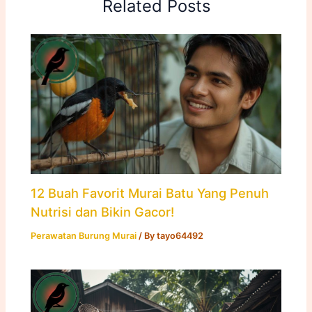
Related Posts
12 Buah Favorit Murai Batu Yang Penuh
Nutrisi dan Bikin Gacor!
Perawatan Burung Murai
/ By
tayo64492